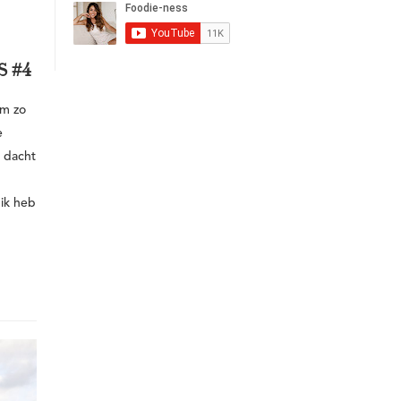
 #4
om zo
e
k dacht
 ik heb