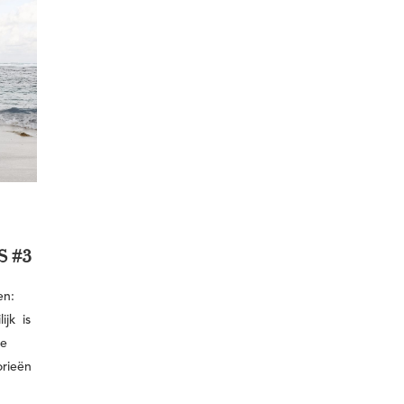
 #3
en:
ijk is
je
orieën