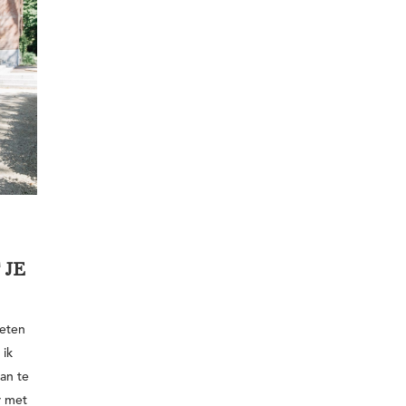
 JE
ieten
 ik
an te
r met