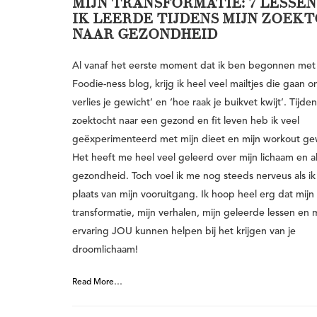
MIJN TRANSFORMATIE: 7 LESSEN
IK LEERDE TIJDENS MIJN ZOEK
NAAR GEZONDHEID
Al vanaf het eerste moment dat ik ben begonnen met
Foodie-ness blog, krijg ik heel veel mailtjes die gaan 
verlies je gewicht’ en ‘hoe raak je buikvet kwijt’. Tijde
zoektocht naar een gezond en fit leven heb ik veel
geëxperimenteerd met mijn dieet en mijn workout ge
Het heeft me heel veel geleerd over mijn lichaam en a
gezondheid. Toch voel ik me nog steeds nerveus als ik 
plaats van mijn vooruitgang. Ik hoop heel erg dat mijn
transformatie, mijn verhalen, mijn geleerde lessen en 
ervaring JOU kunnen helpen bij het krijgen van je
droomlichaam!
Read More…