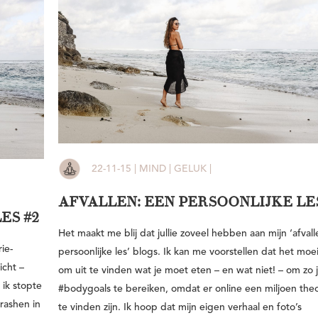
22-11-15 | MIND | GELUK |
AFVALLEN: EEN PERSOONLIJKE LES
ES #2
Het maakt me blij dat jullie zoveel hebben aan mijn ‘afvall
ie-
persoonlijke les’ blogs. Ik kan me voorstellen dat het moeil
icht –
om uit te vinden wat je moet eten – en wat niet! – om zo 
 ik stopte
#bodygoals te bereiken, omdat er online een miljoen the
Crashen in
te vinden zijn. Ik hoop dat mijn eigen verhaal en foto’s