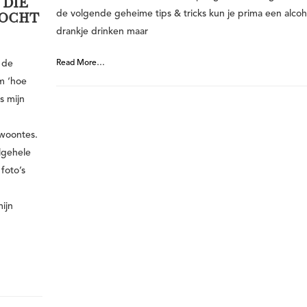
 DIE
de volgende geheime tips & tricks kun je prima een alcoh
TOCHT
drankje drinken maar
 de
Read More…
om ‘hoe
ns mijn
woontes.
lgehele
foto’s
mijn