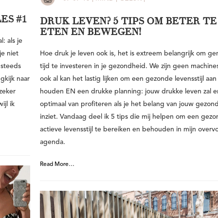
ES #1
DRUK LEVEN? 5 TIPS OM BETER TE
ETEN EN BEWEGEN!
: als je
e niet
Hoe druk je leven ook is, het is extreem belangrijk om g
 steeds
tijd te investeren in je gezondheid. We zijn geen machine
ugkijk naar
ook al kan het lastig lijken om een gezonde levensstijl aan
 zeker
houden EN een drukke planning: jouw drukke leven zal er
jl ik
optimaal van profiteren als je het belang van jouw gezon
inziet. Vandaag deel ik 5 tips die mij helpen om een gez
actieve levensstijl te bereiken en behouden in mijn overvo
agenda.
Read More…