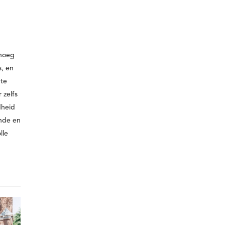
enoeg
s, en
 te
 zelfs
dheid
onde en
lle