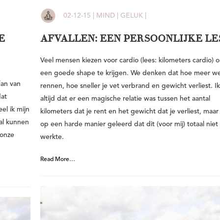
02-12-15 | MIND | GELUK |
AFVALLEN: EEN PERSOONLIJKE LES
E
Veel mensen kiezen voor cardio (lees: kilometers cardio) 
een goede shape te krijgen. We denken dat hoe meer w
fan van
rennen, hoe sneller je vet verbrand en gewicht verliest. I
dat
altijd dat er een magische relatie was tussen het aantal
el ik mijn
kilometers dat je rent en het gewicht dat je verliest, maar
aal kunnen
op een harde manier geleerd dat dit (voor mij) totaal niet
 onze
werkte.
Read More…