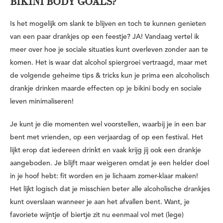
BIKINI BODY GOALS?
Is het mogelijk om slank te blijven en toch te kunnen genieten
van een paar drankjes op een feestje? JA! Vandaag vertel ik
meer over hoe je sociale situaties kunt overleven zonder aan te
komen. Het is waar dat alcohol spiergroei vertraagd, maar met
de volgende geheime tips & tricks kun je prima een alcoholisch
drankje drinken maar
de effecten op je bikini body en sociale
leven minimaliseren!
Je kunt je die momenten wel voorstellen, waarbij je in een bar
bent met vrienden, op een verjaardag of op een festival. Het
lijkt erop dat iedereen drinkt en vaak krijg jij ook een drankje
aangeboden. Je blijft maar weigeren omdat je een helder doel
in je hoof hebt: fit worden en je lichaam zomer-klaar maken!
Het lijkt logisch dat je misschien beter alle alcoholische drankjes
kunt overslaan wanneer je aan het afvallen bent. Want, je
favoriete wijntje of biertje zit nu eenmaal vol met (lege)