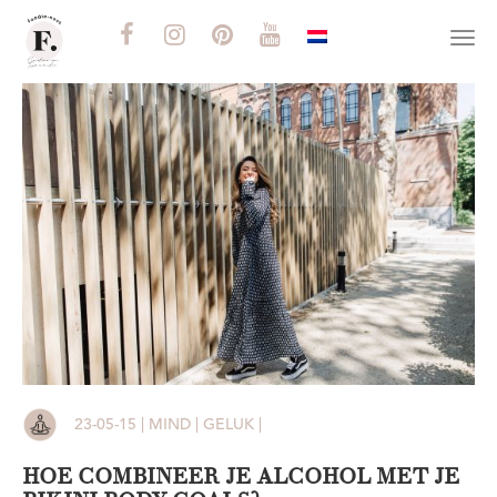
Togg
navi
23-05-15 | MIND | GELUK |
HOE COMBINEER JE ALCOHOL MET JE