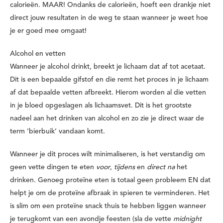
calorieën. MAAR! Ondanks de calorieën, hoeft een drankje niet
direct jouw resultaten in de weg te staan wanneer je weet hoe
je er goed mee omgaat!
Alcohol en vetten
Wanneer je alcohol drinkt, breekt je lichaam dat af tot acetaat.
Dit is een bepaalde gifstof en die remt het proces in je lichaam
af dat bepaalde vetten afbreekt. Hierom worden al die vetten
in je bloed opgeslagen als lichaamsvet. Dit is het grootste
nadeel aan het drinken van alcohol en zo zie je direct waar de
term ‘bierbuik’ vandaan komt.
Wanneer je dit proces wilt minimaliseren, is het verstandig om
geen vette dingen te eten
voor
,
tijdens
en
direct na
het
drinken. Genoeg proteïne eten is totaal geen probleem EN dat
helpt je om de proteïne afbraak in spieren te verminderen. Het
is slim om een proteïne snack thuis te hebben liggen wanneer
je terugkomt van een avondje feesten (sla de vette
midnight