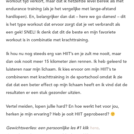
workout tijd verkort, maar dat ik hetzelfde level bereik als met
endurance training (als je het vergelijke met lange-afstand
hardlopen). En, belangrijker dan dat – here we go dames! – dit
is het type workout dat ervoor zorgt dat je vet verbrandt als
een gek! SNEL! Ik denk dat dit de beste en mijn favoriete
workout is in combinatie met krachttraining.
Ik hou nu nog steeds erg van HIIT’s en je zult me nooit, maar
dan ook nooit meer 15 kilometer zien rennen. Ik heb geleerd te
luisteren naar mijn lichaam. Ik kies ervoor om mijn HIIT’s te
combineren met krachttraining in de sportschool omdat ik zie
dat dat een beter effect op mijn lichaam heeft en ik vind dat de
resultaten er een stuk gezonder uitzien.
Vertel meiden, lopen jullie hard? En hoe werkt het voor jou,
herken je mijn ervaring? Heb je ooit HIIT geprobeerd?
Gewichtsverlies: een persoonlijke les #1 klik
here
.