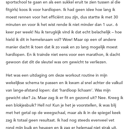
sportschool te gaan en als een sukkel eruit te zien tussen al die
fitgirls) koos ik voor hardlopen. Ik had geen idee hoe lang ik
moest rennen voor het efficiënt zou zijn, dus startte ik met 30
minuten en voor ik het wist rende ik niet minder dan 1 uur.. 6
keer per week! Nu ik terugkijk vind ik dat echt belachelijk – hoe
hield ik dit in hemelsnaam vol? Wow! Maar op een of andere
manier dacht ik toen dat ik zo vaak en zo lang mogelijk moest
hardlopen. En ik trainde niet eens voor een marathon, ik dacht
gewoon dat dit de sleutel was om gewicht te verliezen.
Het was een uitdaging om deze workout routine in mijn
wekelijkse schema te passen en ik kwam al snel achter de valkuil
van lange-afstand lopen: dat ‘hardloop lichaam’. Was mijn
gewicht oke? Ja. Maar zag ik er fit en gezond uit? Nee. Kreeg ik
een blokjesbuik? Hell no! Kun je het je voorstellen, ik was blij
met het getal op de weegschaal, maar als ik in de spiegel keek
zag ik totaal geen resultaat. Ik had nog steeds evenveel vet
rond mijn buik en heupen en ik zag er helemaal niet strak uit.