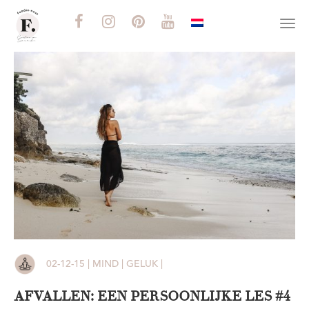
Togg
navi
02-12-15 | MIND | GELUK |
AFVALLEN: EEN PERSOONLIJKE LES #4