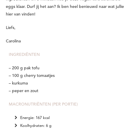
eggs klaar. Durf jij het aan? Ik ben heel benieuwd naar wat jullie
hier van vinden!
Liefs,
Carolina
INGREDIËNTEN
– 200 g pak tofu
– 100 g cherry tomaatjes
– kurkuma
– peper en zout
MACRONUTRIËNTEN (PER PORTIE)
Energie: 167 kcal
Koolhydraten: 6 g