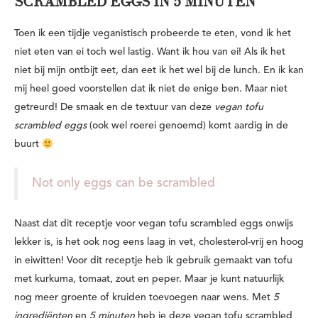
SCRAMBLED EGGS IN 5 MINUTEN
Toen ik een tijdje veganistisch probeerde te eten, vond ik het
niet eten van ei toch wel lastig. Want ik hou van ei! Als ik het
niet bij mijn ontbijt eet, dan eet ik het wel bij de lunch. En ik kan
mij heel goed voorstellen dat
ik niet de enige ben. Maar niet
getreurd! De smaak en de textuur van deze
vegan tofu
scrambled eggs
(ook wel roerei genoemd) komt aardig in de
buurt
Not only eggs can be scrambled
Naast dat dit receptje voor vegan tofu scrambled eggs onwijs
lekker is, is het ook nog eens laag in vet, cholesterol-vrij en hoog
in eiwitten! Voor dit receptje heb ik gebruik gemaakt van tofu
met kurkuma, tomaat, zout en peper. Maar je kunt natuurlijk
nog meer groente of kruiden toevoegen naar wens. Met
5
ingrediënten
en
5 minuten
heb je deze vegan tofu scrambled