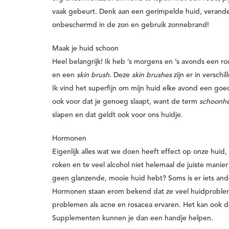
vaak gebeurt. Denk aan een gerimpelde huid, verander
onbeschermd in de zon en gebruik zonnebrand!
Maak je huid schoon
Heel belangrijk! Ik heb ’s morgens en ’s avonds een ro
en een
skin brush
. Deze
skin brushes
zijn er in verschi
Ik vind het superfijn om mijn huid elke avond een g
ook voor dat je genoeg slaapt, want de term
schoonhe
slapen en dat geldt ook voor ons huidje.
Hormonen
Eigenlijk alles wat we doen heeft effect op onze huid, o
roken en te veel alcohol niet helemaal de juiste manier
geen glanzende, mooie huid hebt? Soms is er iets and
Hormonen staan erom bekend dat ze veel huidprobleme
problemen als acne en rosacea ervaren. Het kan ook da
Supplementen kunnen je dan een handje helpen.