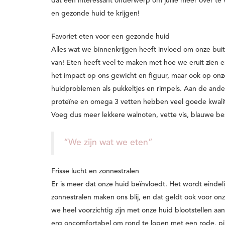
dat een interessant onderwerp om jullie meer over te 
en gezonde huid te krijgen!
Favoriet eten voor een gezonde huid
Alles wat we binnenkrijgen heeft invloed om onze buit
van! Eten heeft veel te maken met hoe we eruit zien en
het impact op ons gewicht en figuur, maar ook op onz
huidproblemen als pukkeltjes en rimpels. Aan de ande
proteïne en omega 3 vetten hebben veel goede kwalit
Voeg dus meer lekkere walnoten, vette vis, blauwe bes
“We zijn wat we eten”
Frisse lucht en zonnestralen
Er is meer dat onze huid beïnvloedt. Het wordt eindeli
zonnestralen maken ons blij, en dat geldt ook voor onz
we heel voorzichtig zijn met onze huid blootstellen aan
erg oncomfortabel om rond te lopen met een rode, pijn