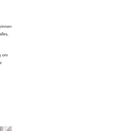
binnen
lles,
ig om
e