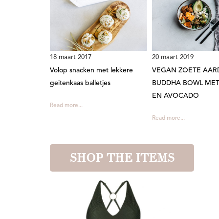
18 maart 2017
20 maart 2019
Volop snacken met lekkere
VEGAN ZOETE AAR
geitenkaas balletjes
BUDDHA BOWL MET
EN AVOCADO
Read more...
Read more...
SHOP THE ITEMS