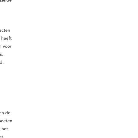
nzende
fecten
 heeft
n voor
s,
d.
 en de
moeten
s het
et