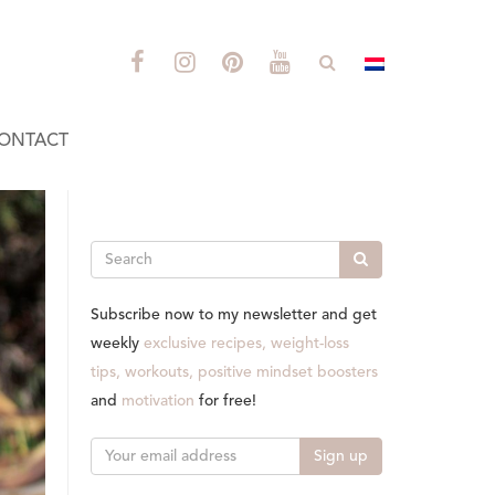
ONTACT
Search
Subscribe now to my newsletter and get
weekly
exclusive recipes, weight-loss
tips, workouts, positive mindset boosters
and
motivation
for free!