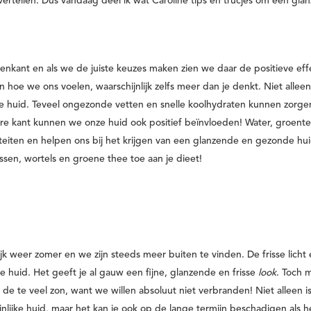
vertellen. Dus vandaag deel ik wat Caroline tips en trucjes om een gla
enkant en als we de juiste keuzes maken zien we daar de positieve ef
 hoe we ons voelen, waarschijnlijk zelfs meer dan je denkt. Niet alleen
e huid. Teveel ongezonde vetten en snelle koolhydraten kunnen zorge
re kant kunnen we onze huid ook positief beïnvloeden! Water, groente
eiten en helpen ons bij het krijgen van een glanzende en gezonde hui
sen, wortels en groene thee toe aan je dieet!
jk weer zomer en we zijn steeds meer buiten te vinden. De frisse licht
e huid. Het geeft je al gauw een fijne, glanzende en frisse
look
. Toch 
 de te veel zon, want we willen absoluut niet verbranden! Niet alleen i
lijke huid, maar het kan je ook op de lange termijn beschadigen als h