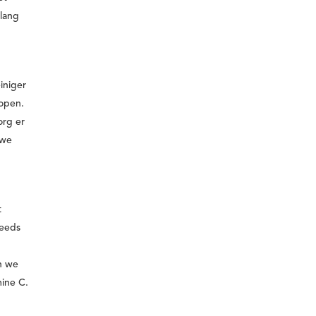
 lang
iniger
kopen.
org er
 we
t
teeds
.
n we
mine C.