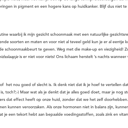
ingen in pigment en een hogere kans op huidkanker. Blijf dus niet te
utine waarbij ik mijn gezicht schoonmaak met een natuurlijke gezichtsre
llende soorten en maten en voor niet al teveel geld kun je er al eentje 
oede schoonmaakbeurt te geven. Weg met die make-up en viezigheid! Z
idsslaapje
is er niet voor niets! Ons lichaam herstelt ’s nachts wanneer
f het nou goed of slecht is. Ik denk niet dat ik je hoef te vertellen da
 is, toch?;-) Maar wat als je denkt dat je alles goed doet, maar je nog s
ers dat effect heeft op onze huid, zonder dat we het zelf doorhebben
n kunnen veroorzaken. Als onze hormonen niet in balans zijn, kunne
t je een tekort hebt aan bepaalde voedingsstoffen, zoals zink en vita