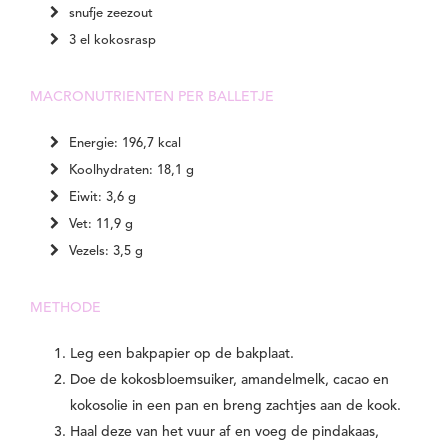
snufje zeezout
3 el kokosrasp
MACRONUTRIENTEN PER BALLETJE
Energie: 196,7 kcal
Koolhydraten: 18,1 g
Eiwit: 3,6 g
Vet: 11,9 g
Vezels: 3,5 g
METHODE
Leg een bakpapier op de bakplaat.
Doe de kokosbloemsuiker, amandelmelk, cacao en
kokosolie in een pan en breng zachtjes aan de kook.
Haal deze van het vuur af en voeg de pindakaas,