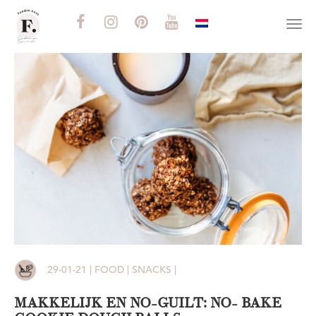
Togg
navi
29-01-21 | FOOD | SNACKS |
MAKKELIJK EN NO-GUILT: NO- BAKE