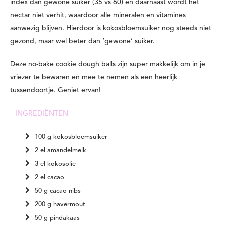
index dan gewone suiker (35 vs 60) en daarnaast wordt het
nectar niet verhit, waardoor alle mineralen en vitamines
aanwezig blijven. Hierdoor is kokosbloemsuiker nog steeds niet
gezond, maar wel beter dan ‘gewone’ suiker.
Deze no-bake cookie dough balls zijn super makkelijk om in je
vriezer te bewaren en mee te nemen als een heerlijk
tussendoortje. Geniet ervan!
INGREDIËNTEN
100 g kokosbloemsuiker
2 el amandelmelk
3 el kokosolie
2 el cacao
50 g cacao nibs
200 g havermout
50 g pindakaas