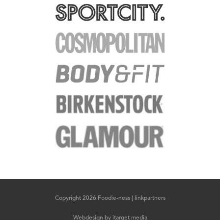
Copyright 2026 Foodie-ness |
linkpartners
Webdesign
by
itarget media