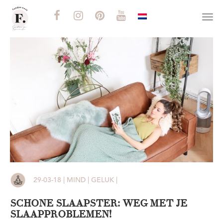
Togg
navi
29-03-18 | MIND | GELUK |
SCHONE SLAAPSTER: WEG MET JE
SLAAPPROBLEMEN!