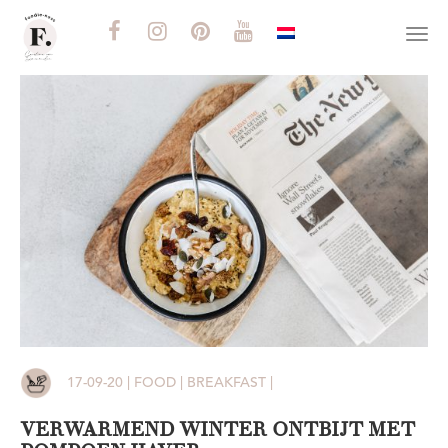
Togg
navi
17-09-20 | FOOD | BREAKFAST |
VERWARMEND WINTER ONTBIJT MET