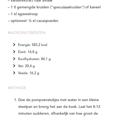
– vanilla-extract naar smaak
– 1 tl gemengde kruiden (“
speculaaskruiden”)
of kaneel
– 1 el agavesiroop
– optioneel: ½ el cacaopoeder.
MACRONUTRIËNTEN
Energie: 583,2 kcal
Eiwit: 14,8 g
Koolhydraten: 84,1 g
Vet: 20,4 g
Vezels: 16,2 g
METHODE
Doe de pompoenstukjes met water in een kleine
steelpan en breng het aan de kook. Laat het 8-12
minuten sudderen, afhankelijk van hoe groot de