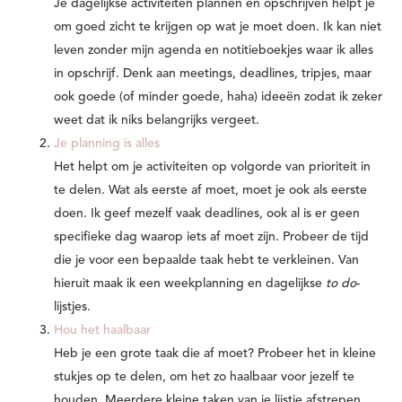
Je dagelijkse activiteiten plannen en opschrijven helpt je
om goed zicht te krijgen op wat je moet doen. Ik kan niet
leven zonder mijn agenda en notitieboekjes waar ik alles
in opschrijf. Denk aan meetings, deadlines, tripjes, maar
ook goede (of minder goede, haha) ideeën zodat ik zeker
weet dat ik niks belangrijks vergeet.
Je planning is alles
Het helpt om je activiteiten op volgorde van prioriteit in
te delen. Wat als eerste af moet, moet je ook als eerste
doen. Ik geef mezelf vaak deadlines, ook al is er geen
specifieke dag waarop iets af moet zijn. Probeer de tijd
die je voor een bepaalde taak hebt te verkleinen. Van
hieruit maak ik een weekplanning en dagelijkse
to do
-
lijstjes.
Hou het haalbaar
Heb je een grote taak die af moet? Probeer het in kleine
stukjes op te delen, om het zo haalbaar voor jezelf te
houden. Meerdere kleine taken van je lijstje afstrepen