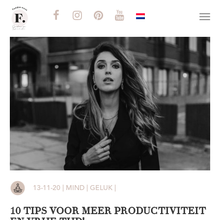
Togg
navi
13-11-20 | MIND | GELUK |
10 TIPS VOOR MEER PRODUCTIVITEIT