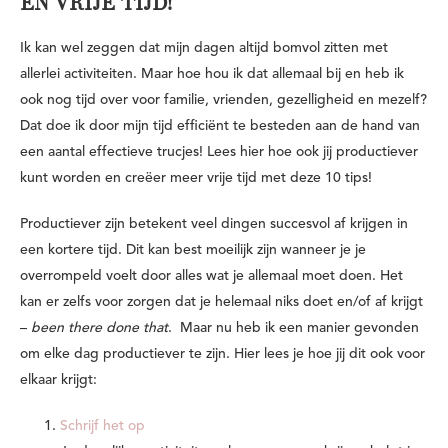
EN VRIJE TIJD!
Ik kan wel zeggen dat mijn dagen altijd bomvol zitten met
allerlei activiteiten. Maar hoe hou ik dat allemaal bij en heb ik
ook nog tijd over voor familie, vrienden, gezelligheid en mezelf?
Dat doe ik door mijn tijd efficiënt te besteden aan de hand van
een aantal effectieve trucjes! Lees hier hoe ook jij productiever
kunt worden en creëer meer vrije tijd met deze 10 tips!
Productiever zijn betekent
veel dingen succesvol af krijgen in
een kortere tijd.
Dit kan best moeilijk zijn wanneer je je
overrompeld voelt door alles wat je allemaal moet doen. Het
kan er zelfs voor zorgen dat je helemaal niks doet en/of af krijgt
–
been there done that
.
Maar nu heb ik een manier gevonden
om elke dag productiever te zijn. Hier lees je hoe jij dit ook voor
elkaar krijgt:
Schrijf het op