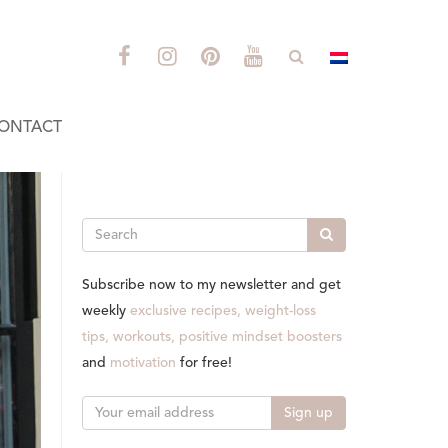
ONTACT
Search
Subscribe now to my newsletter and get
weekly
exclusive recipes, weight-loss
tips, workouts, positive mindset boosters
and
motivation
for free!