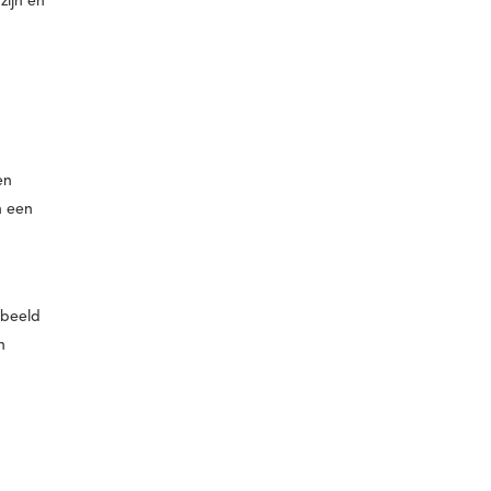
zijn en
en
n een
rbeeld
n