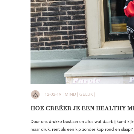
12-02-19 | MIND | GELUK |
HOE CREËER JE EEN HEALTHY M
Door ons drukke bestaan en alles wat daarbij komt kijke
maar druk, rent als een kip zonder kop rond en slaap? 