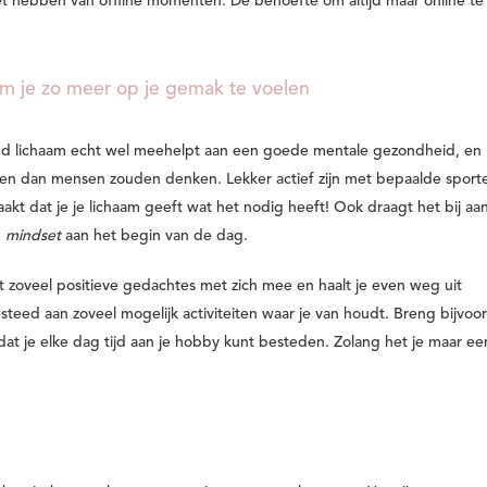
het hebben van
offline momenten
. De behoefte om altijd maar online te 
d om je zo meer op je gemak te voelen
ond lichaam echt wel meehelpt aan een goede mentale gezondheid, en
nden dan mensen zouden denken.
Lekker actief zijn met bepaalde sport
kt dat je je lichaam geeft wat het nodig heeft! Ook draagt het bij aa
n
mindset
aan het begin van de dag.
t zoveel positieve gedachtes met zich mee en haalt je even weg uit
 besteed aan zoveel mogelijk activiteiten waar je van houdt. Breng bijvoo
dat je elke dag tijd aan je hobby kunt besteden. Zolang het je maar ee