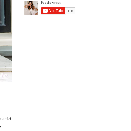
 altijd
e