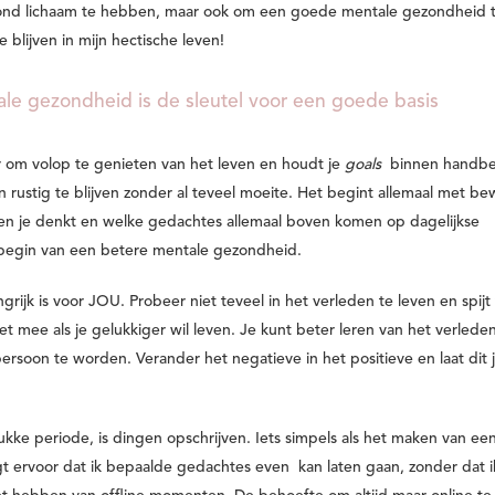
ezond lichaam te hebben, maar ook om een goede mentale gezondheid 
e blijven in mijn hectische leven!
ale gezondheid is de sleutel voor een goede basis
om volop te genieten van het leven en houdt je
goals
binnen handber
 rustig te blijven zonder al teveel moeite. Het begint allemaal met
be
onen je denkt en welke gedachtes allemaal boven komen op dagelijkse
 begin van een betere mentale gezondheid.
ngrijk is voor JOU
. Probeer niet teveel in het verleden te leven en spijt
 mee als je gelukkiger wil leven. Je kunt beter leren van het verleden
soon te worden. Verander het negatieve in het positieve en laat dit 
rukke periode, is
dingen opschrijven
. Iets simpels als het maken van ee
t ervoor dat ik bepaalde gedachtes even kan laten gaan, zonder dat i