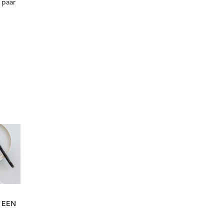
 paar
 EEN