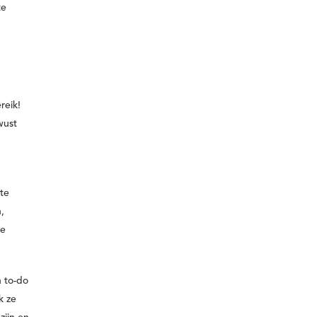
te
eik!
wust
 te
,
je
n to-do
k ze