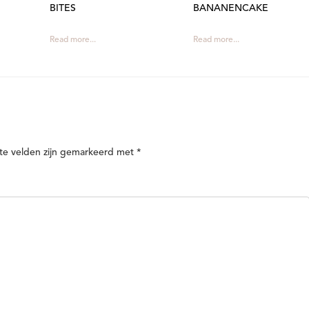
BITES
BANANENCAKE
Read more...
Read more...
te velden zijn gemarkeerd met
*