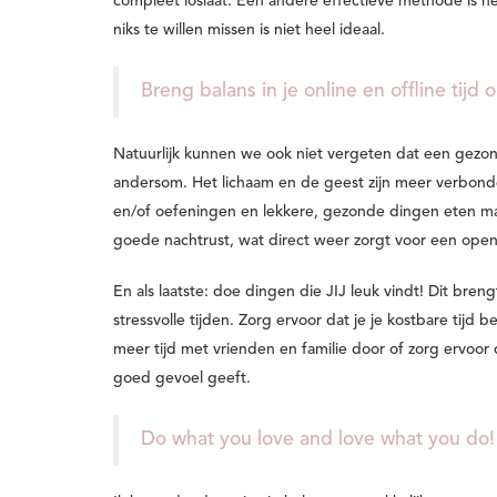
compleet loslaat. Een andere effectieve methode is 
niks te willen missen is niet heel ideaal.
Breng balans in je online en offline tij
Natuurlijk kunnen we ook niet vergeten dat een gez
andersom.
Het lichaam en de geest zijn meer verbo
en/of oefeningen en lekkere, gezonde dingen eten maa
goede nachtrust, wat direct weer zorgt voor een ope
En als laatste:
doe dingen die JIJ leuk vindt!
Dit breng
stressvolle tijden. Zorg ervoor dat je je kostbare tijd
meer tijd met vrienden en familie door of zorg ervoor 
goed gevoel geeft.
Do what you love and love what you do!