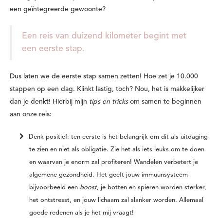
een geïntegreerde gewoonte?
Een reis van duizend kilometer begint met
een eerste stap.
Dus laten we de eerste stap samen zetten! Hoe zet je 10.000
stappen op een dag. Klinkt lastig, toch? Nou, het is makkelijker
dan je denkt! Hierbij mijn
tips en tricks
om samen te beginnen
aan onze reis:
Denk positief:
ten eerste is het belangrijk om dit als uitdaging
te zien en niet als obligatie. Zie het als iets leuks om te doen
en waarvan je enorm zal profiteren! Wandelen verbetert je
algemene gezondheid. Het geeft jouw immuunsysteem
bijvoorbeeld een
boost
, je botten en spieren worden sterker,
het ontstresst, en jouw lichaam zal slanker worden. Allemaal
goede redenen als je het mij vraagt!