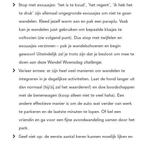
Stop met excuusjes:
‘het is te koud’, ‘het regent’, ‘ik heb het
te druk’ zijn allemaal ongegronde excuusjes om niet te gaan
wandelen. Kleed jezelf warm aan en pak een paraplu. Vaak
kan je wandelen juist gebruiken om bepaalde klusjes te
voltooien (zie volgend punt). Dus stop met twijfelen en
excuusjes verzinnen – pak je wandelschoenen en begin
gewoon! Uiteindelijk zal je trots zijn dat je besloot om mee te
doen aan deze Wandel Woensdag
challenge
.
Varieer ermee:
er zijn heel veel manieren om wandelen te
integreren in je dagelijkse activiteiten. Laat de hond langer uit
dan normaal (hij/zij zal het waarderen!) en doe boodschappen
met de benenwagen (koop alleen niet te veel haha). Een
andere effectieve manier is om de auto wat verder van werk
te parkeren en de laatste minuten te lopen. Of bel een
vriendin en ga voor een fijne avondwandeling samen door het
park.
Geef niet op:
de eerste aantal keren kunnen moeilijk lijken en