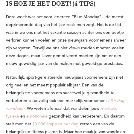
IS HOE JE HET DOET! (4 TIPS)
Deze week was het voor iedereen “Blue Monday” – de meest
deprimerende dag van het jaar zoals men zegt. Het is de tijd
waarin we ons met het vakantie seizoen achter ons een beetje
verloren kunnen voelen en onze nieuwjaars voornemens alweer
zijn vergeten. Terwijl we ons niet
down
zouden moeten voelen
deze dagen, maar liever gemotiveerd moeten zijn om er een
nieuw geweldig jaar van de maken met geweldige prestaties.
Natuurlijk, sport-gerelateerde nieuwjaars voornemens zijn niet
origineel en het meest populair elk jaar. Een van de
belangrijkste voornemens om succesvol je gezondheid te
verbeteren is toevallig ook een makkelijk voornemen:
elke dag
wandelen.
We weten allemaal dat wandelen jouw
mentale,
fysieke
en
emotionele
gezondheid kan verbeteren. En daarom
stelt men dat
10.000 stappen per dag
zetten een van de
belangrijkste fitness pilaren is. Maar hoe maak je van wandelen