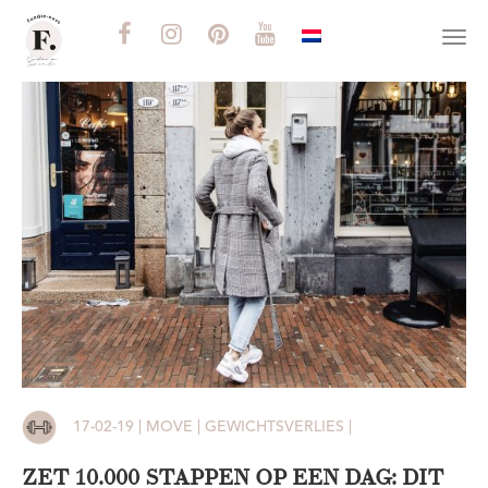
Togg
navi
17-02-19 | MOVE | GEWICHTSVERLIES |
ZET 10.000 STAPPEN OP EEN DAG: DIT