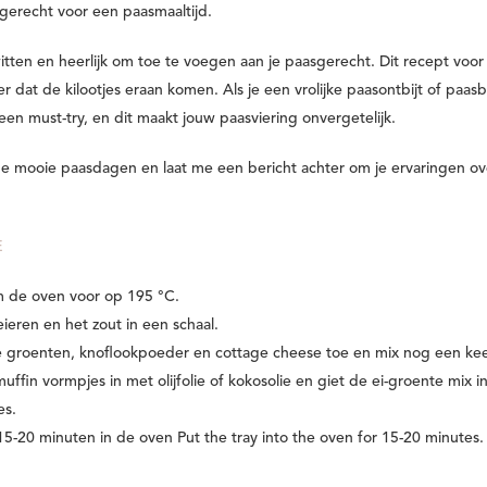
 gerecht voor een paasmaaltijd.
tten en heerlijk om toe te voegen aan je paasgerecht. Dit recept voor
 dat de kilootjes eraan komen. Als je een vrolijke paasontbijt of paas
 een must-try, en dit maakt jouw paasviering onvergetelijk.
de mooie paasdagen en laat me een bericht achter om je ervaringen ov
E
m de oven voor op 195 °C.
eieren en het zout in een schaal.
 groenten, knoflookpoeder en cottage cheese toe en mix nog een kee
muffin vormpjes in met olijfolie of kokosolie en giet de ei-groente mix i
es.
15-20 minuten in de oven Put the tray into the oven for 15-20 minutes.