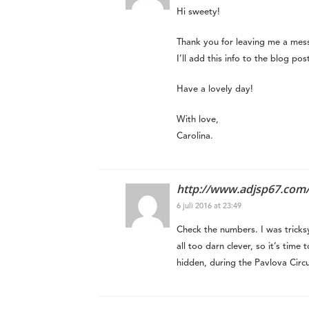
Hi sweety!
Thank you for leaving me a mess
I’ll add this info to the blog po
Have a lovely day!
With love,
Carolina.
http://www.adjsp67.com
6 juli 2016 at 23:49
Check the numbers. I was tricks
all too darn clever, so it’s time 
hidden, during the Pavlova Cir