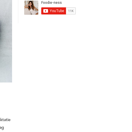
aktatie
aag