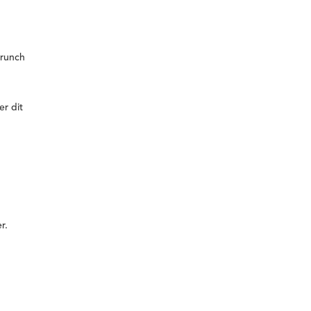
brunch
er dit
r.
n