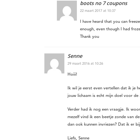
boots no 7 coupons
22 maart 2017 at 10:37
I have heard that you can freeze
enough, even though I had froze
Thank you
Senne
29 maart 2016 at 10:26
Hoiii!
Ik wil je eerst even vertellen dat ik je
jouw lichaam is echt mijn doel voor d
Verder had ik nog een vraagje. Ik woo
mezelf vind ik een beetje zonde van de 
dan ook kunnen invriezen? Dat ik er b
Liefs, Senne