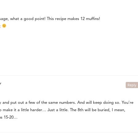
age, what a good point! This recipe makes 12 muffins!
st
/
Reply
y and put out a few of the same numbers. And will keep doing so. You’re
to make it a little harder… Just a little. The 8th will be buried, I mean,
cus 15-20…