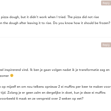
Reply
 pizza dough, but it didn’t work when I tried. The pizza did not rise
n the dough after leaving it to rise. Do you know how it should be frozen?
Reply
 heel inspirerend vind. Ik ben je gaan volgen nadat ik je transformatie zag en
e zomer
n op mijzelf en om nou telkens opnieuw 2 ei muffins per keer te maken voor
tijd. Zolang je er geen zalm en dergelijke in doet, kun je deze ei muffins
ijvoorbeeld 6 maak en ze verspreid over 2 weken op eet?