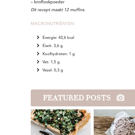
– knoflookpoeder
Dit recept maakt 12 muffins.
MACRONUTRIËNTEN
Energie: 43,6 kcal
Eiwit: 3,6 g
Koolhydraten: 1 g
Vet: 1,5 g
Vezel: 0,3 g
FEATURED POSTS