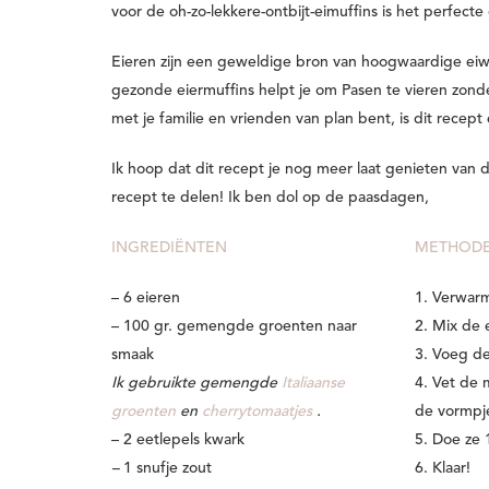
voor de oh-zo-lekkere-ontbijt-eimuffins is het perfecte
Eieren zijn een geweldige bron van hoogwaardige eiwi
gezonde eiermuffins helpt je om Pasen te vieren zonder
met je familie en vrienden van plan bent, is dit recept
Ik hoop dat dit recept je nog meer laat genieten van 
recept te delen! Ik ben dol op de paasdagen,
INGREDIËNTEN
METHOD
– 6 eieren
1. Verwar
– 100 gr. gemengde groenten naar
2. Mix de 
smaak
3. Voeg de
Ik gebruikte gemengde
Italiaanse
4. Vet de 
groenten
en
cherrytomaatjes
.
de vormpj
– 2 eetlepels kwark
5. Doe ze 
–
1 snufje zout
6. Klaar!