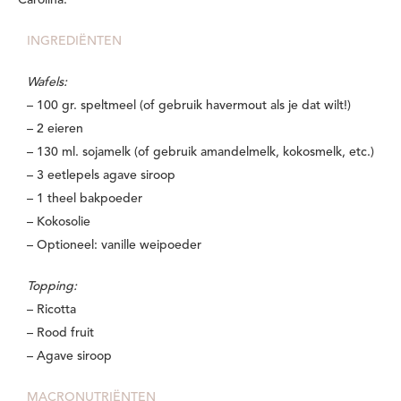
Carolina.
INGREDIËNTEN
Wafels:
– 100 gr. speltmeel (of gebruik havermout als je dat wilt!)
– 2 eieren
– 130 ml. sojamelk (of gebruik amandelmelk, kokosmelk, etc.)
– 3 eetlepels agave siroop
– 1 theel bakpoeder
– Kokosolie
– Optioneel: vanille weipoeder
Topping:
– Ricotta
– Rood fruit
– Agave siroop
MACRONUTRIËNTEN