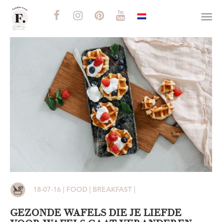
Togg
navi
18-07-16 | FOOD | BREAKFAST |
GEZONDE WAFELS DIE JE LIEFDE