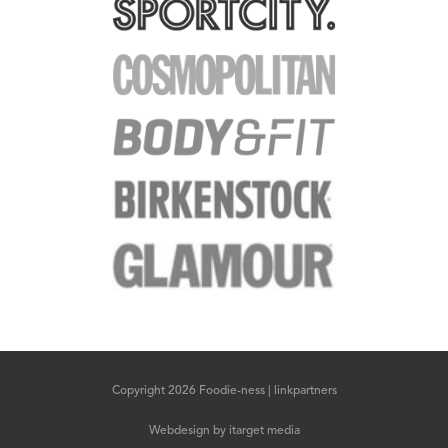
Copyright 2026 Foodie-ness |
linkpartners
Webdesign
by
itarget media