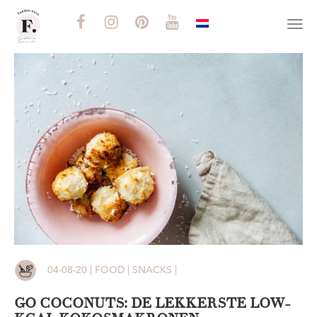
Togg
navi
04-08-20 | FOOD | SNACKS |
GO COCONUTS: DE LEKKERSTE LOW-