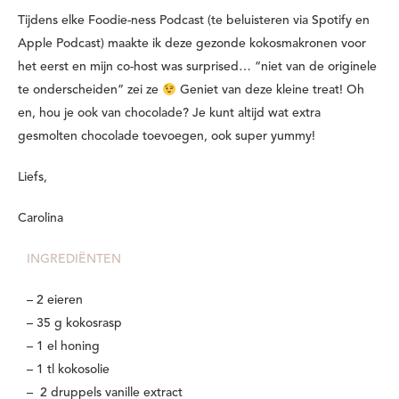
Tijdens elke Foodie-ness Podcast (te beluisteren via Spotify en
Apple Podcast) maakte ik deze gezonde kokosmakronen voor
het eerst en mijn co-host was surprised… “niet van de originele
te onderscheiden” zei ze
Geniet van deze kleine treat! Oh
en, hou je ook van chocolade? Je kunt altijd wat extra
gesmolten chocolade toevoegen, ook super yummy!
Liefs,
Carolina
INGREDIËNTEN
– 2 eieren
– 35 g kokosrasp
– 1 el honing
– 1 tl kokosolie
– 2 druppels vanille extract