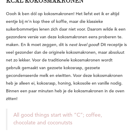
KCAL KOKOSMAKRONEN
Oooh ik ben dól op kokosmakronen! Het liefst eet ik er altijd
eentje bij m’n kop thee of koffie, maar die klassieke
suikerbommetjes lenen zich daar niet voor. Daarom wilde ik een
gezondere versie van deze kokosmakronen eens proberen te.
maken. En ik moet zeggen, dit is
next level good
! Dit receptje is
veel gezonder dan de originele kokosmakronen, maar absoluut
net zo lekker. Voor de traditionele kokosmakronen
wordt
gebruik gemaakt van gezoete kokosrasp, gezoete
gecondenseerde melk en eiwitten. Voor deze kokosmakronen
heb je alleen ei, kokosrasp, honing, kokosolie en vanille nodig.
Binnen een paar minuten heb je de kokosmakronen in de oven
zitten!
All good things start with “C”; coffee,
chocolate and coconutsts