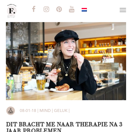
Togg
navi
08-01-18 | MIND | GELUK |
DIT BRACHT ME NAAR THERAPIE NA 3
JAAR PROBLEMEN