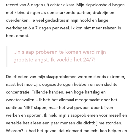
record van 6 dagen (!!) achter elkaar. Mijn slapeloosheid begon
met kleine dingen als een snurkende partner, druk zijn en
overdenken. Te veel gedachtes in mijn hoofd en lange
werkdagen 6 a 7 dagen per weel. Ik kon niet meer relaxen in
bed, omdat..
..in slaap proberen te komen werd mijn
grootste angst. Ik voelde het 24/7!
De effecten van mijn slaapproblemen werden steeds extremer,
naast het moe zijn, opgezette ogen hebben en een slechte
concentratie. Trillende handen, een hoge hartslag en
zweetaanvallen – ik heb het allemaal meegemaakt door het
continue NIET slapen, maar het wel gewoon door blijven
werken en sporten. Ik hield mijn slaapproblemen voor mezelf en
vertelde het alleen een paar mensen die dichtbij me stonden.
Waarom? Ik had het gevoel dat niemand me echt kon helpen en