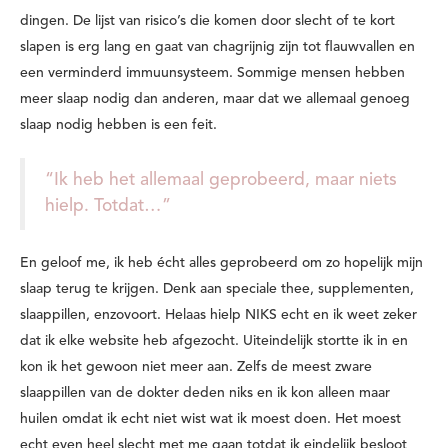
dingen. De lijst van risico’s die komen door slecht of te kort
slapen is erg lang en gaat van chagrijnig zijn tot flauwvallen en
een verminderd immuunsysteem. Sommige mensen hebben
meer slaap nodig dan anderen, maar dat we allemaal genoeg
slaap nodig hebben is een feit.
“Ik heb het allemaal geprobeerd, maar niets
hielp. Totdat…”
En geloof me, ik heb écht alles geprobeerd om zo hopelijk mijn
slaap terug te krijgen. Denk aan speciale thee, supplementen,
slaappillen, enzovoort. Helaas hielp NIKS echt en ik weet zeker
dat ik elke website heb afgezocht. Uiteindelijk stortte ik in en
kon ik het gewoon niet meer aan. Zelfs de meest zware
slaappillen van de dokter deden niks en ik kon alleen maar
huilen omdat ik echt niet wist wat ik moest doen. Het moest
echt even heel slecht met me gaan totdat ik eindelijk besloot