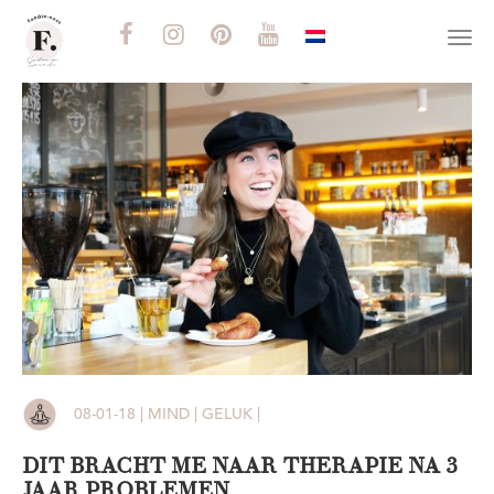
Togg
navi
08-01-18 | MIND | GELUK |
DIT BRACHT ME NAAR THERAPIE NA 3
JAAR PROBLEMEN