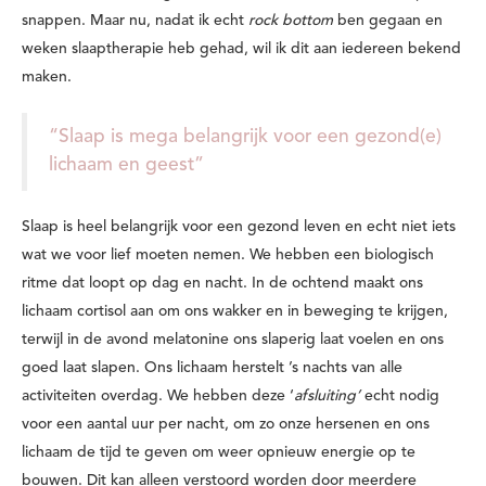
snappen. Maar nu, nadat ik echt
rock bottom
ben gegaan en
weken slaaptherapie heb gehad, wil ik dit aan iedereen bekend
maken.
“Slaap is mega belangrijk voor een gezond(e)
lichaam en geest”
Slaap is heel belangrijk voor een gezond leven en echt niet iets
wat we voor lief moeten nemen. We hebben een biologisch
ritme dat loopt op dag en nacht. In de ochtend maakt ons
lichaam cortisol aan om ons wakker en in beweging te krijgen,
terwijl in de avond melatonine ons slaperig laat voelen en ons
goed laat slapen. Ons lichaam herstelt ’s nachts van alle
activiteiten overdag. We hebben deze ‘
afsluiting’
echt nodig
voor een aantal uur per nacht, om zo onze hersenen en ons
lichaam de tijd te geven om weer opnieuw energie op te
bouwen. Dit kan alleen verstoord worden door meerdere