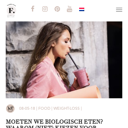
Togg
navi
08-05-18 | FOOD | WEIGHT-LOSS |
MOETEN WE BIOLOGISCH ETEN?