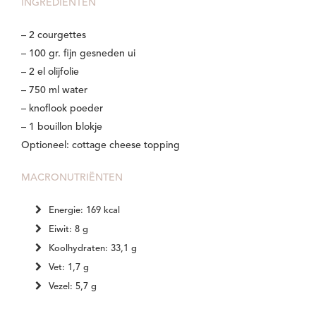
INGREDIËNTEN
– 2 courgettes
– 100 gr. fijn gesneden ui
– 2 el olijfolie
– 750 ml water
– knoflook poeder
– 1 bouillon blokje
Optioneel: cottage cheese topping
MACRONUTRIËNTEN
Energie: 169 kcal
Eiwit: 8 g
Koolhydraten: 33,1 g
Vet: 1,7 g
Vezel: 5,7 g