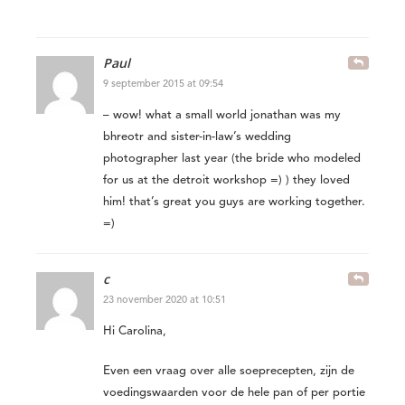
Paul
9 september 2015 at 09:54
– wow! what a small world jonathan was my
bhreotr and sister-in-law’s wedding
photographer last year (the bride who modeled
for us at the detroit workshop =) ) they loved
him! that’s great you guys are working together.
=)
c
23 november 2020 at 10:51
Hi Carolina,
Even een vraag over alle soeprecepten, zijn de
voedingswaarden voor de hele pan of per portie