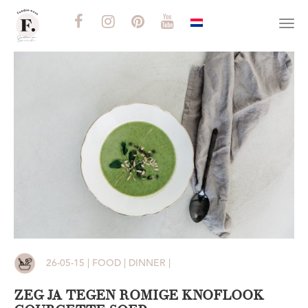
Togg
navi
26-05-15 | FOOD | DINNER |
ZEG JA TEGEN ROMIGE KNOFLOOK