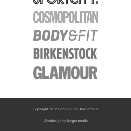
Copyright 2026 Foodie-ness |
linkpartners
Webdesign
by
itarget media