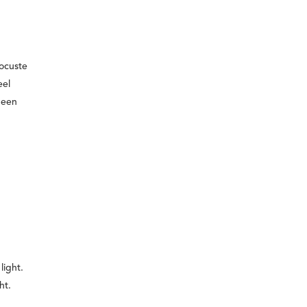
ocuste
eel
 een
light.
ht.