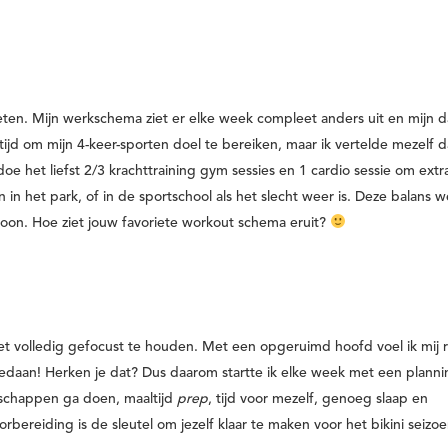
eten. Mijn werkschema ziet er elke week compleet anders uit en mijn 
ltijd om mijn 4-keer-sporten doel te bereiken, maar ik vertelde mezelf d
e het liefst 2/3 krachttraining gym sessies en 1 cardio sessie om extr
n in het park, of in de sportschool als het slecht weer is. Deze balans w
rsoon.
Hoe ziet jouw favoriete workout schema eruit?
et volledig gefocust te houden. Met een opgeruimd hoofd voel ik mij r
gedaan!
Herken je dat? Dus daarom startte ik elke week met een planni
dschappen ga doen, maaltijd
prep
, tijd voor mezelf, genoeg slaap en
orbereiding is de sleutel
om jezelf klaar te maken voor het bikini seizoe