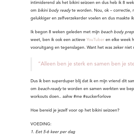
intimiderend als het bikini seizoen
en dus heb ik 8 wek
om
bikini body ready
te worden. Nou, ok – correctie
gelukkiger en zelfverzekerder voelen en dus maakte ik 
Ik begon 8 weken geleden met mijn
beach body prep
weet, ben ik ook een actieve
YouTuber
en elke week he
vooruitgang en tegenslagen.
Want het was zeker niet m
“Alleen ben je sterk en samen ben je st
Dus ik ben superduper blij dat ik en mijn vriend dit
om
beach-ready
te worden en samen werkten we bepaa
workouts doen.. aahw #me #suckerforlove
Hoe bereid je jezelf voor op het bikini seizoen?
VOEDING:
1. Eet 5-6 keer per dag