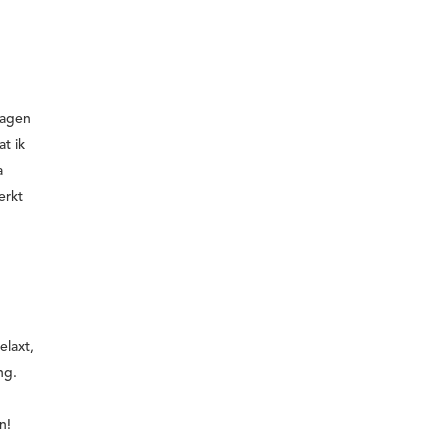
dagen
at ik
a
erkt
elaxt,
ng.
n!