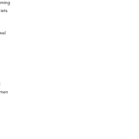
iming
iets
wel
l
amen