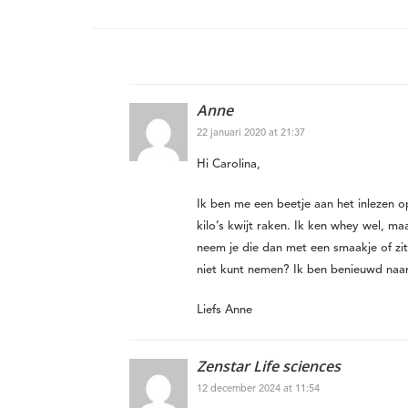
Anne
22 januari 2020 at 21:37
Hi Carolina,
Ik ben me een beetje aan het inlezen o
kilo’s kwijt raken. Ik ken whey wel, ma
neem je die dan met een smaakje of zi
niet kunt nemen? Ik ben benieuwd naar
Liefs Anne
Zenstar Life sciences
12 december 2024 at 11:54