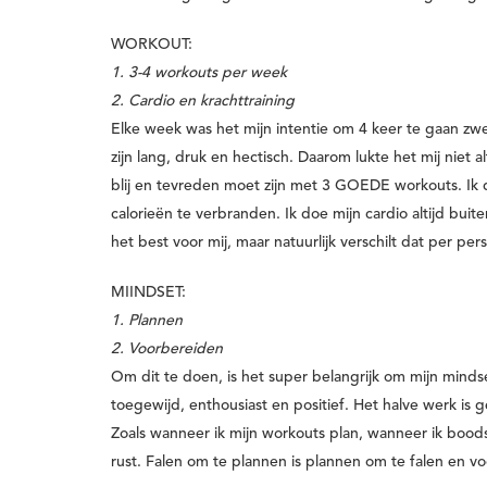
WORKOUT:
1. 3-4 workouts per week
2. Cardio en krachttraining
Elke week was het mijn intentie om 4 keer te gaan zw
zijn lang, druk en hectisch. Daarom lukte het mij niet a
blij en tevreden moet zijn met 3 GOEDE workouts. Ik do
calorieën te verbranden. Ik doe mijn cardio altijd buite
het best voor mij, maar natuurlijk verschilt dat per pe
MIINDSET:
1. Plannen
2. Voorbereiden
Om dit te doen, is het super belangrijk om mijn minds
toegewijd, enthousiast en positief.
Het halve werk is 
Zoals wanneer ik mijn workouts plan, wanneer ik boo
rust.
Falen om te plannen is plannen om te falen
en
vo