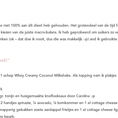
e niet 100% aan dit dieet heb gehouden. Het grotendeel van de tijd f
 kiezen van de juiste macro-balans. Ik heb geprobeerd om suikers zo v
ken (ok – dat doe ik nooit, dus die was makkelijk :-p) and ik gebruikte
oek!”
1 schep Whey Creamy Coconut Milkshake. Als topping nam ik plakjes
rk
r. tonijn en huisgemaakte knoflooksaus door Carolina :-p
 2 handjes spinazie, ¼ avocado, ¼ komkommer en 1 el cottage cheese 
knapperig gebakken zoete aardappel frietjes en 1 el cottage cheese lig
re kwark.