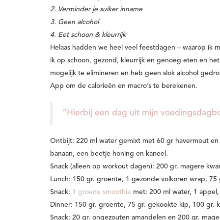
2. Verminder je suiker inname
3. Geen alcohol
4. Eet schoon & kleurrijk
Helaas hadden we heel veel feestdagen – waarop ik m
ik op schoon, gezond, kleurrijk en genoeg eten en het
mogelijk te elimineren en heb geen slok alcohol gedron
App om de calorieën en macro’s te berekenen.
“Hierbij een dag uit mijn voedingsdagb
Ontbijt:
220 ml water gemixt met 60 gr havermout en 
banaan, een beetje honing en kaneel.
Snack (alleen op workout dagen):
200 gr. magere kwa
Lunch:
150 gr. groente, 1 gezonde volkoren wrap, 75 g
Snack:
1 groene smoothie
met: 200 ml water, 1 appel,
Dinner:
150 gr. groente, 75 gr. gekookte kip, 100 gr. 
Snack:
20 gr. ongezouten amandelen en 200 gr. mage