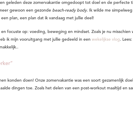
en geleden deze zomervakantie omgedoopt tot doel en de perfecte t
, meer gewoon een gezonde
beach-ready body
. Ik wilde me simpelweg 
een plan, een plan dat ik vandaag met jullie deel!
en focuste op: voeding, beweging en mindset. Zoals je nu misschien 
b ik mijn vooruitgang met jullie gedeeld in een
wekelijkse vlog
. Lees:
akkelijk..
erker”
 samen konden doen! Onze zomervakantie was een soort gezamenlijk doe
lde dingen toe. Zoals het delen van een post-workout maaltijd en s