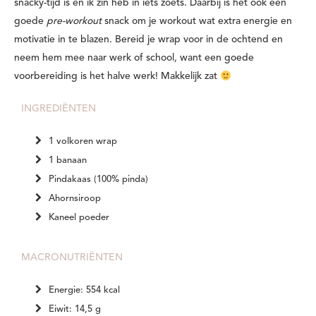
snacky-tijd is en ik zin heb in iets zoets. Daarbij is het ook een
goede
pre-workout
snack om je workout wat extra energie en
motivatie in te blazen. Bereid je wrap voor in de ochtend en
neem hem mee naar werk of school, want een goede
voorbereiding is het halve werk! Makkelijk zat
INGREDIËNTEN
1 volkoren wrap
1 banaan
Pindakaas (100% pinda)
Ahornsiroop
Kaneel poeder
MACRONUTRIËNTEN
Energie: 554 kcal
Eiwit: 14,5 g