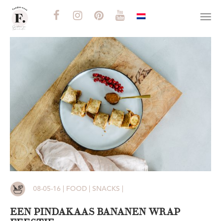
Togg
navi
08-05-16 | FOOD | SNACKS |
EEN PINDAKAAS BANANEN WRAP