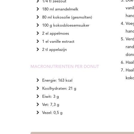
Doe 
1/4 tl zeezout
vani
180 ml amandelmelk
han
80 ml kokosolie (gesmolten)
Voeg
100 g kokosbloesemsuiker
hand
2 el appelmoes
Verd
1 el vanille extract
rand
2 tl appelazijn
don
Haal
MACRONUTRIENTEN PER DONUT
Haal
koko
Energie: 163 kcal
Koolhydraten: 21 g
Eiwit: 3 g
Vet: 7,3 g
Vezel: 0,5 g