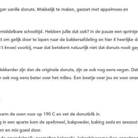
egan vanille donuts. Makkelijk te maken, gezoet met appelmoes en
 middelbare schooltijd. Hebben jullie dat ook? In de pauze een sprintje
t om gelijk door te lopen naar de bakkersafdeling en hier 4 heerlijke 
n’t know) voorbij, maar dat betekent natuurlijk niet dat donuts nooit g
kkerder zijn dan de originele donuts, zijn ze ook nog eens vegan. Dat
ar ook nog eens beter voor het milieu. Een beetje voor jou en voor onz
E
arm de oven voor op 190 C en vet de donutblik in.
 in een aparte kom de speltmeel, bakpoeder, baking soda en zeezout
en en mix goed door.