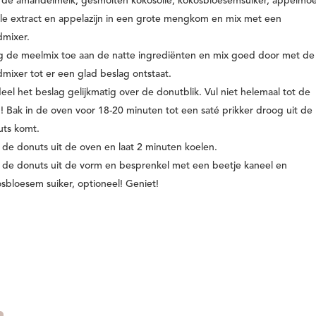
de amandelmelk, gesmolten kokosolie, kokosbloesemsuiker, appelmoe
lle extract en appelazijn in een grote mengkom en mix met een
dmixer.
 de meelmix toe aan de natte ingrediënten en mix goed door met de
mixer tot er een glad beslag ontstaat.
eel het beslag gelijkmatig over de donutblik. Vul niet helemaal tot de
! Bak in de oven voor 18-20 minuten tot een saté prikker droog uit de
uts komt.
 de donuts uit de oven en laat 2 minuten koelen.
 de donuts uit de vorm en besprenkel met een beetje kaneel en
sbloesem suiker, optioneel! Geniet!