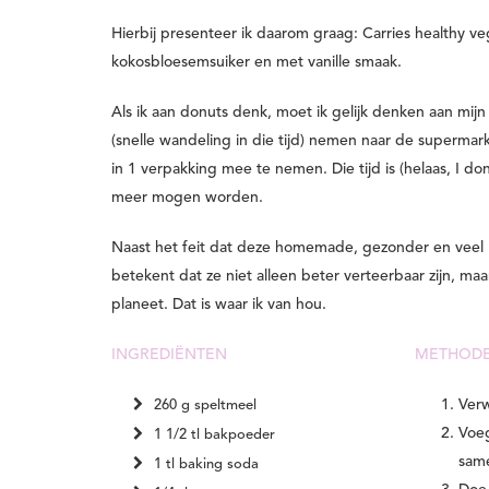
Hierbij presenteer ik daarom graag: Carries healthy v
kokosbloesemsuiker en met vanille smaak.
Als ik aan donuts denk, moet ik gelijk denken aan mijn
(snelle wandeling in die tijd) nemen naar de supermark
in 1 verpakking mee te nemen. Die tijd is (helaas, I do
meer mogen worden.
Naast het feit dat deze homemade, gezonder en veel le
betekent dat ze niet alleen beter verteerbaar zijn, ma
planeet. Dat is waar ik van hou.
INGREDIËNTEN
METHOD
Verw
260 g speltmeel
Voeg
1 1/2 tl bakpoeder
sam
1 tl baking soda