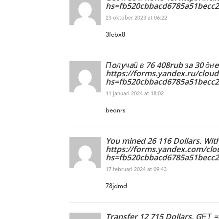
hs=fb520cbbacd6785a51becc2
23 oktober 2023 at 06:22
3febx8
Пoлyчaй в 76 408rub зa 30 днe
https://forms.yandex.ru/clou
hs=fb520cbbacd6785a51becc
11 januari 2024 at 18:02
beonrs
You mined 26 116 Dollars. Wit
https://forms.yandex.com/cl
hs=fb520cbbacd6785a51becc
17 februari 2024 at 09:43
78jdmd
Transfer 12 715 Dollars. GЕТ 