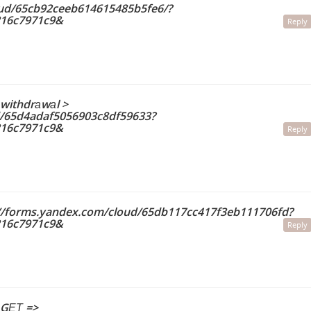
oud/65cb92ceeb614615485b5fe6/?
216c7971c9&
Reply
 withdrаwаl >
ud/65d4adaf5056903c8df59633?
216c7971c9&
Reply
s://forms.yandex.com/cloud/65db117cc417f3eb111706fd?
216c7971c9&
Reply
. GЕТ =>