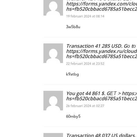
https://forms.yandex.com/cl
hs=fb520cbbacd6785a51becc
19 februari 2024 at 08:14
3w5b8u
Transaction 41 285 USD. Gо tо
https://forms.yandex.ru/clo
hs=fb520cbbacd6785a51becc
22 februari 2024 at 23:52
k9atbg
You got 44 861 $. GЕТ > http
hs=fb520cbbacd6785a51becc
26 februari 2024 at 02:27
60mby5
Transaction 48 037 US dollars