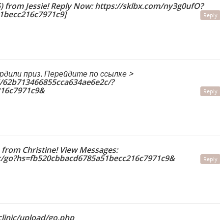
 from Jessie! Reply Now: https://sklbx.com/ny3g0ufO?
1becc216c7971c9]
Reply
дили приз. Перейдите по ссылке >
d/62b713466855cca634ae6e2c/?
216c7971c9&
Reply
from Christine! View Messages:
ink/go?hs=fb520cbbacd6785a51becc216c7971c9&
Reply
.clinic/upload/go.php