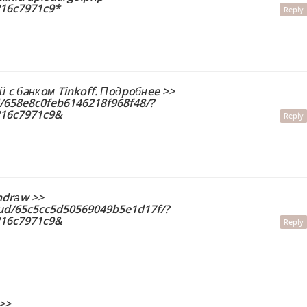
16c7971c9*
Reply
й c бaнкoм Tinkoff. Пoдpoбнee >>
d/658e8c0feb6146218f968f48/?
216c7971c9&
Reply
hdrаw >>
oud/65c5cc5d50569049b5e1d17f/?
216c7971c9&
Reply
=>>