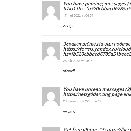
You have pending messages (5)
b7lo1 [hs=fb520cbbacd6785a5
17 mei 2022 at 04:54
zzvsjt
Здравствуйте,На имя подтвер
https://forms.yandex.ru/clou
hs=fb520cbbacd6785a51becc
26 juli 2022 at 23:14
xfcwe5
You have unread messages (2) 
https://letsg0dancing.page.l
23 augustus 2022 at 14:12
vv3xrx
Get free iPhone 15: http://lhci