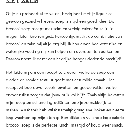
MET ZALM
Of je nu probeert af te vallen, bezig bent met je figuur of
gewoon gezond wil leven, soep is altijd een goed idee! Dit
broccoli soep recept met zalm en weinig calorieën zal jullie
magen laten knorren
girls
. Persoonlijk maakt de combinatie van
broccoli en zalm mij altijd erg blij. Ik hou ervan hoe vezelrijke en
waterrijke voeding mij kan helpen om overeten te voorkomen.
Daarom noem ik deze: een heerlijke honger dodende maaltijd!
Het lukte mij om een recept te creëren welke de soep een
gladde en romige textuur geeft met een milde smaak. Het
recept zit boordevol vezels, eiwitten en goede vetten welke
ervoor zullen zorgen dat jouw buik vol blijft. Zoals altijd bevatten
mijn recepten schone ingrediënten en zijn ze makkelijk te
maken. Als ik trek heb wil ik namelijk graag snel koken en niet te
lang wachten op mijn eten :p Een dikke en vullende lage calorie
broccoli soep is de perfecte lunch, maaltijd of koud weer snack.