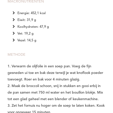
MACRONUTRIËNTEN
Energie: 452,1 kcal
Eiwit: 31,9 g
Koolhydraten: 47,9 g
Vet: 19,2 g
Vezel: 14,5 g
METHODE
1. Verwarm de olijfolie in een soep pan. Voeg de fijn
gesneden ui toe en bak deze terwijl je wat knoflook poeder
toevoegt. Roer en bak voor 4 minuten glazig.
2. Maak de broccoli schoon, snij in stukken en gooi erbij in
de pan samen met 750 ml water en het bouillon blokje. Mix
tot een glad geheel met een blender of keukenmachine.
3. Zet het fornuis nu hoger om de soep te laten koken. Kook
voor ongeveer 15 minuten.