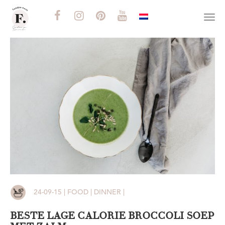
Togg
navi
24-09-15 | FOOD | DINNER |
BESTE LAGE CALORIE BROCCOLI SOEP