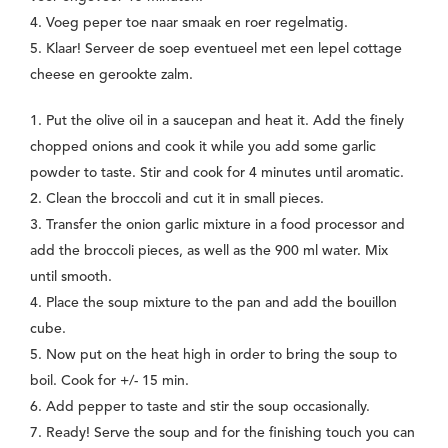
4. Voeg peper toe naar smaak en roer regelmatig.
5. Klaar! Serveer de soep eventueel met een lepel cottage
cheese en gerookte zalm.
1. Put the olive oil in a saucepan and heat it. Add the finely
chopped onions and cook it while you add some garlic
powder to taste. Stir and cook for 4 minutes until aromatic.
2. Clean the broccoli and cut it in small pieces.
3. Transfer the onion garlic mixture in a food processor and
add the broccoli pieces, as well as the 900 ml water. Mix
until smooth.
4. Place the soup mixture to the pan and add the bouillon
cube.
5. Now put on the heat high in order to bring the soup to
boil. Cook for +/- 15 min.
6. Add pepper to taste and stir the soup occasionally.
7. Ready! Serve the soup and for the finishing touch you can