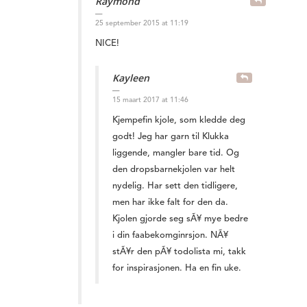
Raymond
25 september 2015 at 11:19
NICE!
Kayleen
15 maart 2017 at 11:46
Kjempefin kjole, som kledde deg
godt! Jeg har garn til Klukka
liggende, mangler bare tid. Og
den dropsbarnekjolen var helt
nydelig. Har sett den tidligere,
men har ikke falt for den da.
Kjolen gjorde seg sÃ¥ mye bedre
i din faabekomginrsjon. NÃ¥
stÃ¥r den pÃ¥ todolista mi, takk
for inspirasjonen. Ha en fin uke.