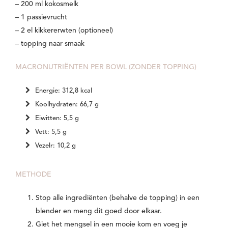
– 200 ml kokosmelk
– 1 passievrucht
– 2 el kikkererwten (optioneel)
– topping naar smaak
MACRONUTRIËNTEN PER BOWL (ZONDER TOPPING)
Energie: 312,8 kcal
Koolhydraten: 66,7 g
Eiwitten: 5,5 g
Vett: 5,5 g
Vezelr: 10,2 g
METHODE
Stop alle ingrediënten (behalve de topping) in een
blender en meng dit goed door elkaar.
Giet het mengsel in een mooie kom en voeg je