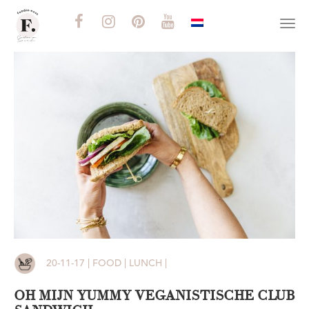
Togg
navi
20-11-17 | FOOD | LUNCH |
OH MIJN YUMMY VEGANISTISCHE CLUB