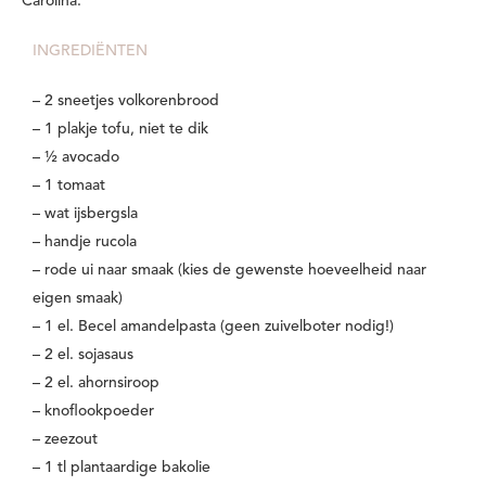
Carolina.
INGREDIËNTEN
– 2 sneetjes volkorenbrood
– 1 plakje tofu, niet te dik
– ½ avocado
– 1 tomaat
– wat ijsbergsla
– handje rucola
– rode ui naar smaak (kies de gewenste hoeveelheid naar
eigen smaak)
– 1 el. Becel amandelpasta (geen zuivelboter nodig!)
– 2 el. sojasaus
– 2 el. ahornsiroop
– knoflookpoeder
– zeezout
– 1 tl plantaardige bakolie