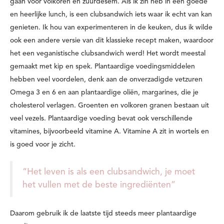
gaan voor volkoren en zuurdesem. Als ik zin heb in een goede
en heerlijke lunch, is een clubsandwich iets waar ik echt van kan
genieten. Ik hou van experimenteren in de keuken, dus ik wilde
ook een andere versie van dit klassieke recept maken, waardoor
het een veganistische clubsandwich werd! Het wordt meestal
gemaakt met kip en spek. Plantaardige voedingsmiddelen
hebben veel voordelen, denk aan de onverzadigde vetzuren
Omega 3 en 6 en aan plantaardige oliën, margarines, die je
cholesterol verlagen. Groenten en volkoren granen bestaan ​​uit
veel vezels. Plantaardige voeding bevat ook verschillende
vitamines, bijvoorbeeld vitamine A. Vitamine A zit in wortels en
is goed voor je zicht.
“Het leven is als een clubsandwich, je moet
het vullen met de beste ingrediënten”
Daarom gebruik ik de laatste tijd steeds meer plantaardige