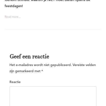
Geheim onthuld: waarom je NIET moet diëten tijdens de
feestdagen!
Read more...
Geef een reactie
Het e-mailadres wordt niet gepubliceerd.
Vereiste velden
zijn gemarkeerd met
*
Reactie