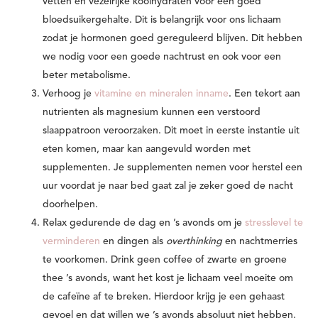
vetten en vezelrijke koolhydraten voor een goed
bloedsuikergehalte. Dit is belangrijk voor ons lichaam
zodat je hormonen goed gereguleerd blijven. Dit hebben
we nodig voor een goede nachtrust en ook voor een
beter metabolisme.
Verhoog je
vitamine en mineralen inname
. Een tekort aan
nutrienten als magnesium kunnen een verstoord
slaappatroon veroorzaken. Dit moet in eerste instantie uit
eten komen, maar kan aangevuld worden met
supplementen. Je supplementen nemen voor herstel een
uur voordat je naar bed gaat zal je zeker goed de nacht
doorhelpen.
Relax gedurende de dag en ’s avonds om je
stresslevel te
verminderen
en dingen als
overthinking
en nachtmerries
te voorkomen. Drink geen coffee of zwarte en groene
thee ’s avonds, want het kost je lichaam veel moeite om
de cafeïne af te breken. Hierdoor krijg je een gehaast
gevoel en dat willen we ’s avonds absoluut niet hebben.