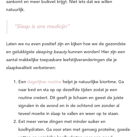
aankomt en meer buikvet krijgt. Niet iets dat we willen
natuurlijk.
“Slaap is ons medicijn”
Laten we nu even positief zijn en kijken hoe we de gezondste
en gelukkigste
sleeping beauty
kunnen worden! Hier zijn een
aantal makkelijke toepasbare leefstijlveranderingen die je
slaapkwaliteit verbeteren:
Een
dagelijkse routine
helpt je natuurlijke bioritme. Ga
naar bed en sta op op dezelfde tijden zodat je een
routine creëert. Dit geeft je lichaam en geest de juiste
signalen in de avond en in de ochtend om zonder al
teveel moeite in slaap te vallen en weer op te staan.
Eet meer verse dingen met minder suiker en
koolhydraten. Ga voor eten met genoeg proteïne, goede