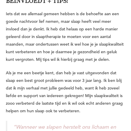
BEÏNVLOEDT + TIPS!
Iets dat we allemaal gemeen hebben is de behoefte aan een
goede nachtvoor lief nemen, maar slaap heeft veel meer
invloed dan je denkt. Ik heb dat helaas op een harde manier
geleerd door in slaaptherapie te moeten voor een aantal
maanden, maar ondertussen weet ik wel hoe je je slaapkwaliteit
kunt verbeteren en hoe je daarmee je gezondheid en geluk
kunt vergroten. Mij tips wil ik hierbij graag met je delen.
Als je me een beetje kent, dan heb je vast uitgevonden dat
slaap een best groot probleem was voor 3 jaar lang. Ik ben blij
dat ik mijn verhaal met jullie gedeeld heb, want ik heb zoveel
liefde en support van iedereen gekregen! Mijn slaapkwaliteit is
zooo verbeterd de laatste tijd en ik wil ook echt anderen graag
helpen om hun slaap ook te verbeteren.
“Wanneer we slapen herstelt ons lichaam en