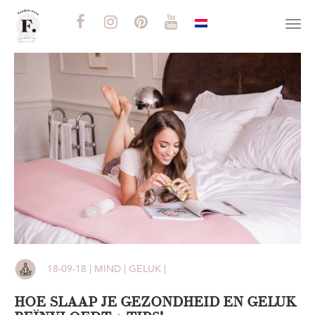
Togg
navi
18-09-18 | MIND | GELUK |
HOE SLAAP JE GEZONDHEID EN GELUK