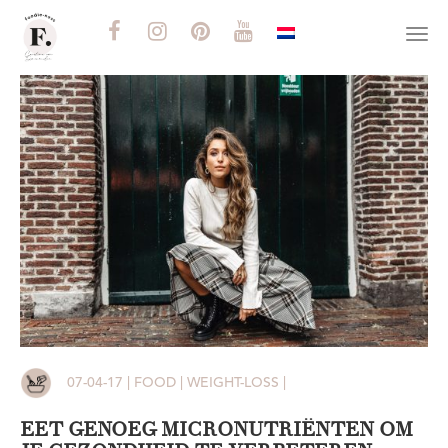
Togg
navi
07-04-17 | FOOD | WEIGHT-LOSS |
EET GENOEG MICRONUTRIËNTEN OM