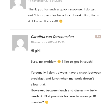
17 november 2015 at 20:50
Thank you for such a quick response. I do get
out 1 hour per day for a lunch break. But, that’s
it. I know. It sucks!!!
Carolina van Dorenmalen
18 november 2015 at 15:36
Hi girl!
Sure, no problem
I like to get in touch!
Personally I don’t always have a snack between
breakfast and lunch when my work doesn’t
allow that.
However, between lunch and dinner my belly
needs it. Not possible for you to arrange 10
minutes?