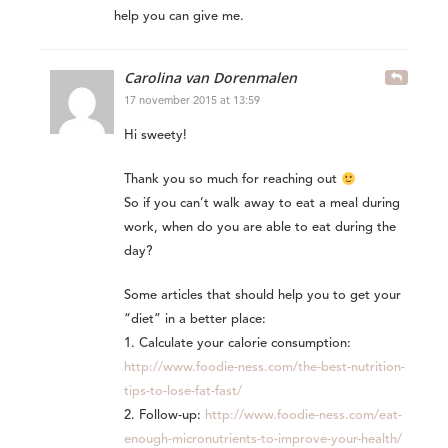
help you can give me.
Carolina van Dorenmalen
17 november 2015 at 13:59
Hi sweety!
Thank you so much for reaching out
So if you can’t walk away to eat a meal during
work, when do you are able to eat during the
day?
Some articles that should help you to get your
“diet” in a better place:
1. Calculate your calorie consumption:
http://www.foodie-ness.com/the-best-nutrition-
tips-to-lose-fat-fast/
2. Follow-up:
http://www.foodie-ness.com/eat-
enough-micronutrients-to-improve-your-health/