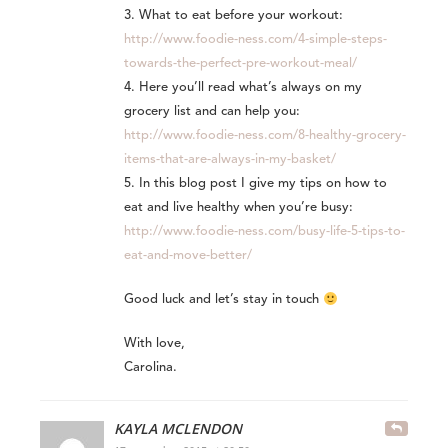
3. What to eat before your workout:
http://www.foodie-ness.com/4-simple-steps-
towards-the-perfect-pre-workout-meal/
4. Here you’ll read what’s always on my
grocery list and can help you:
http://www.foodie-ness.com/8-healthy-grocery-
items-that-are-always-in-my-basket/
5. In this blog post I give my tips on how to
eat and live healthy when you’re busy:
http://www.foodie-ness.com/busy-life-5-tips-to-
eat-and-move-better/
Good luck and let’s stay in touch
With love,
Carolina.
KAYLA MCLENDON